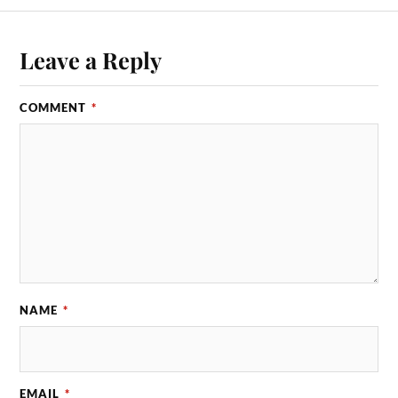
Leave a Reply
COMMENT
*
NAME
*
EMAIL
*