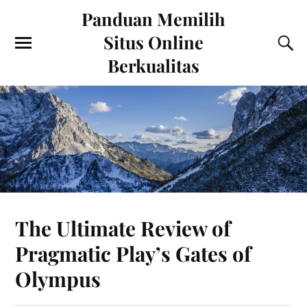
Panduan Memilih
Situs Online
Berkualitas
The Ultimate Review of
Pragmatic Play’s Gates of
Olympus