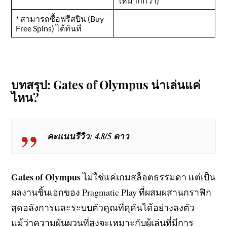
ให้มากกว่า)
* สามารถซื้อฟรีสปิน (Buy
Free Spins) ได้ทันที
บทสรุป: Gates of Olympus น่าเล่นแค่
ไหน?
คะแนนรีวิว: 4.8/5 ดาว
Gates of Olympus
ไม่ใช่แค่เกมสล็อตธรรมดา แต่เป็น
ผลงานชิ้นเอกของ Pragmatic Play ที่ผสมผสานกราฟิก
สุดอลังการและระบบตัวคูณที่ดุดันได้อย่างลงตัว
แม้ว่าความผันผวนที่สูงจะเหมาะกับผู้เล่นที่มีการ