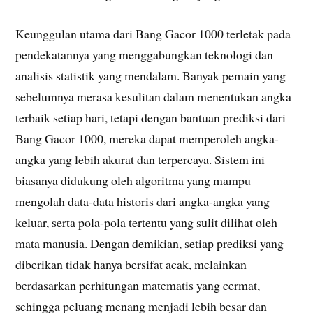
Keunggulan utama dari Bang Gacor 1000 terletak pada
pendekatannya yang menggabungkan teknologi dan
analisis statistik yang mendalam. Banyak pemain yang
sebelumnya merasa kesulitan dalam menentukan angka
terbaik setiap hari, tetapi dengan bantuan prediksi dari
Bang Gacor 1000, mereka dapat memperoleh angka-
angka yang lebih akurat dan terpercaya. Sistem ini
biasanya didukung oleh algoritma yang mampu
mengolah data-data historis dari angka-angka yang
keluar, serta pola-pola tertentu yang sulit dilihat oleh
mata manusia. Dengan demikian, setiap prediksi yang
diberikan tidak hanya bersifat acak, melainkan
berdasarkan perhitungan matematis yang cermat,
sehingga peluang menang menjadi lebih besar dan