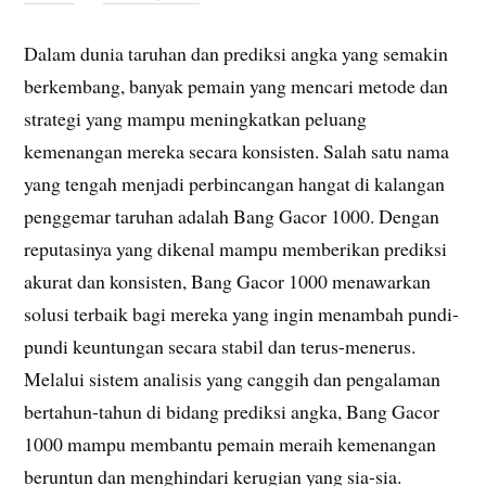
Dalam dunia taruhan dan prediksi angka yang semakin
berkembang, banyak pemain yang mencari metode dan
strategi yang mampu meningkatkan peluang
kemenangan mereka secara konsisten. Salah satu nama
yang tengah menjadi perbincangan hangat di kalangan
penggemar taruhan adalah Bang Gacor 1000. Dengan
reputasinya yang dikenal mampu memberikan prediksi
akurat dan konsisten, Bang Gacor 1000 menawarkan
solusi terbaik bagi mereka yang ingin menambah pundi-
pundi keuntungan secara stabil dan terus-menerus.
Melalui sistem analisis yang canggih dan pengalaman
bertahun-tahun di bidang prediksi angka, Bang Gacor
1000 mampu membantu pemain meraih kemenangan
beruntun dan menghindari kerugian yang sia-sia.