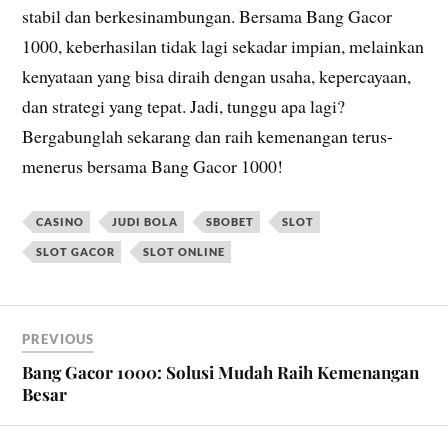
stabil dan berkesinambungan. Bersama Bang Gacor
1000, keberhasilan tidak lagi sekadar impian, melainkan
kenyataan yang bisa diraih dengan usaha, kepercayaan,
dan strategi yang tepat. Jadi, tunggu apa lagi?
Bergabunglah sekarang dan raih kemenangan terus-
menerus bersama Bang Gacor 1000!
CASINO
JUDI BOLA
SBOBET
SLOT
SLOT GACOR
SLOT ONLINE
PREVIOUS
Bang Gacor 1000: Solusi Mudah Raih Kemenangan
Besar