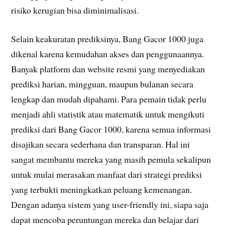
risiko kerugian bisa diminimalisasi.
Selain keakuratan prediksinya, Bang Gacor 1000 juga
dikenal karena kemudahan akses dan penggunaannya.
Banyak platform dan website resmi yang menyediakan
prediksi harian, mingguan, maupun bulanan secara
lengkap dan mudah dipahami. Para pemain tidak perlu
menjadi ahli statistik atau matematik untuk mengikuti
prediksi dari Bang Gacor 1000, karena semua informasi
disajikan secara sederhana dan transparan. Hal ini
sangat membantu mereka yang masih pemula sekalipun
untuk mulai merasakan manfaat dari strategi prediksi
yang terbukti meningkatkan peluang kemenangan.
Dengan adanya sistem yang user-friendly ini, siapa saja
dapat mencoba peruntungan mereka dan belajar dari