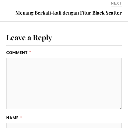
NEXT
Menang Berkali-kali dengan Fitur Black Scatter
Leave a Reply
COMMENT
*
NAME
*