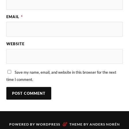
EMAIL
*
WEBSITE
Save my name, email, and website in this browser for the next
time I comment.
&
POWERED BY
WORDPRESS
THEME BY
ANDERS NORÉN