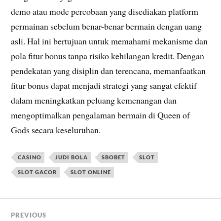
demo atau mode percobaan yang disediakan platform
permainan sebelum benar-benar bermain dengan uang
asli. Hal ini bertujuan untuk memahami mekanisme dan
pola fitur bonus tanpa risiko kehilangan kredit. Dengan
pendekatan yang disiplin dan terencana, memanfaatkan
fitur bonus dapat menjadi strategi yang sangat efektif
dalam meningkatkan peluang kemenangan dan
mengoptimalkan pengalaman bermain di Queen of
Gods secara keseluruhan.
CASINO
JUDI BOLA
SBOBET
SLOT
SLOT GACOR
SLOT ONLINE
PREVIOUS