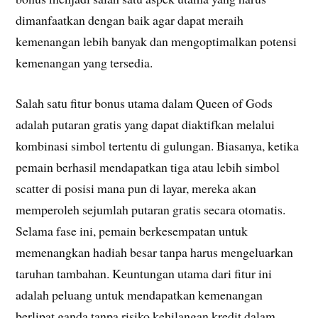
dimanfaatkan dengan baik agar dapat meraih
kemenangan lebih banyak dan mengoptimalkan potensi
kemenangan yang tersedia.
Salah satu fitur bonus utama dalam Queen of Gods
adalah putaran gratis yang dapat diaktifkan melalui
kombinasi simbol tertentu di gulungan. Biasanya, ketika
pemain berhasil mendapatkan tiga atau lebih simbol
scatter di posisi mana pun di layar, mereka akan
memperoleh sejumlah putaran gratis secara otomatis.
Selama fase ini, pemain berkesempatan untuk
memenangkan hadiah besar tanpa harus mengeluarkan
taruhan tambahan. Keuntungan utama dari fitur ini
adalah peluang untuk mendapatkan kemenangan
berlipat ganda tanpa risiko kehilangan kredit dalam