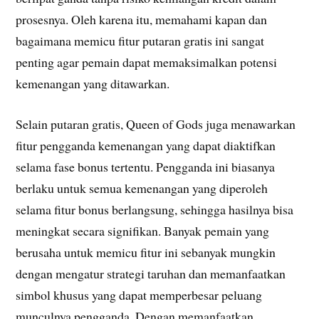
prosesnya. Oleh karena itu, memahami kapan dan
bagaimana memicu fitur putaran gratis ini sangat
penting agar pemain dapat memaksimalkan potensi
kemenangan yang ditawarkan.
Selain putaran gratis, Queen of Gods juga menawarkan
fitur pengganda kemenangan yang dapat diaktifkan
selama fase bonus tertentu. Pengganda ini biasanya
berlaku untuk semua kemenangan yang diperoleh
selama fitur bonus berlangsung, sehingga hasilnya bisa
meningkat secara signifikan. Banyak pemain yang
berusaha untuk memicu fitur ini sebanyak mungkin
dengan mengatur strategi taruhan dan memanfaatkan
simbol khusus yang dapat memperbesar peluang
munculnya pengganda. Dengan memanfaatkan