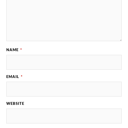
NAME
*
EMAIL
*
WEBSITE