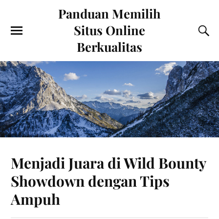
Panduan Memilih
Situs Online
Berkualitas
Menjadi Juara di Wild Bounty
Showdown dengan Tips
Ampuh