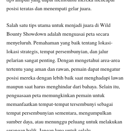
posisi teratas dan menempati gelar juara.
Salah satu tips utama untuk menjadi juara di Wild
Bounty Showdown adalah menguasai peta secara
menyeluruh. Pemahaman yang baik tentang lokasi-
lokasi strategis, tempat persembunyian, dan jalur
pelarian sangat penting. Dengan mengetahui area-area
tertentu yang aman dan rawan, pemain dapat mengatur
posisi mereka dengan lebih baik saat menghadapi lawan
maupun saat harus menghindar dari bahaya. Selain itu,
penguasaan peta memungkinkan pemain untuk
memanfaatkan tempat-tempat tersembunyi sebagai
tempat persembunyian sementara, mengumpulkan
sumber daya, atau menunggu peluang untuk melakukan
serangan balik. Jangan lupa untuk selalu