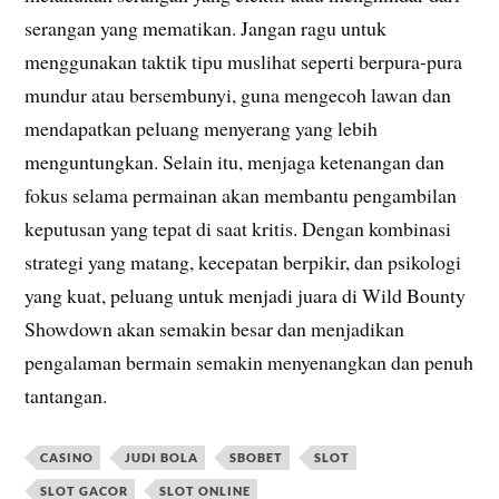
serangan yang mematikan. Jangan ragu untuk
menggunakan taktik tipu muslihat seperti berpura-pura
mundur atau bersembunyi, guna mengecoh lawan dan
mendapatkan peluang menyerang yang lebih
menguntungkan. Selain itu, menjaga ketenangan dan
fokus selama permainan akan membantu pengambilan
keputusan yang tepat di saat kritis. Dengan kombinasi
strategi yang matang, kecepatan berpikir, dan psikologi
yang kuat, peluang untuk menjadi juara di Wild Bounty
Showdown akan semakin besar dan menjadikan
pengalaman bermain semakin menyenangkan dan penuh
tantangan.
CASINO
JUDI BOLA
SBOBET
SLOT
SLOT GACOR
SLOT ONLINE