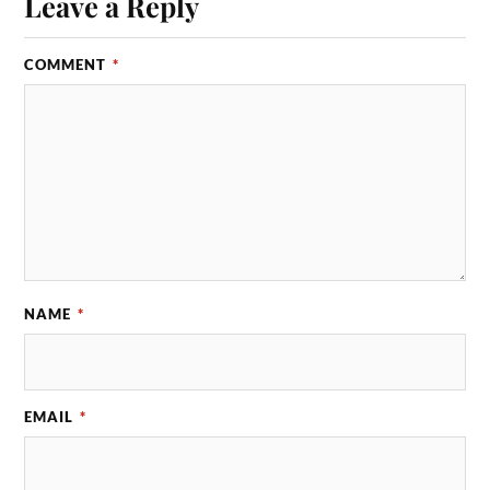
Leave a Reply
COMMENT
*
NAME
*
EMAIL
*