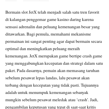
Bermain slot JetX telah menjadi salah satu tren favorit
di kalangan penggemar game kasino daring karena
sensasi adrenalin dan peluang kemenangan besar yang
ditawarkan. Bagi pemula, memahami mekanisme
permainan ini sangat penting agar dapat bermain secara
optimal dan meningkatkan peluang meraih
kemenangan. JetX merupakan game bertipe crash game
yang menggabungkan kecepatan dan strategi dalam satu
paket. Pada dasarnya, pemain akan memasang taruhan
sebelum pesawat lepas landas, lalu pesawat akan
terbang dengan kecepatan yang tidak pasti. Tujuannya
adalah untuk menumpuk kemenangan sebanyak
mungkin sebelum pesawat meledak atau ‘crash’. Jadi,
pengambilan keputusan yang tepat di saat-saat kritis