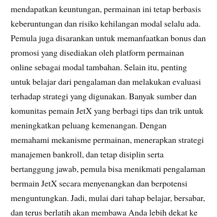
mendapatkan keuntungan, permainan ini tetap berbasis
keberuntungan dan risiko kehilangan modal selalu ada.
Pemula juga disarankan untuk memanfaatkan bonus dan
promosi yang disediakan oleh platform permainan
online sebagai modal tambahan. Selain itu, penting
untuk belajar dari pengalaman dan melakukan evaluasi
terhadap strategi yang digunakan. Banyak sumber dan
komunitas pemain JetX yang berbagi tips dan trik untuk
meningkatkan peluang kemenangan. Dengan
memahami mekanisme permainan, menerapkan strategi
manajemen bankroll, dan tetap disiplin serta
bertanggung jawab, pemula bisa menikmati pengalaman
bermain JetX secara menyenangkan dan berpotensi
menguntungkan. Jadi, mulai dari tahap belajar, bersabar,
dan terus berlatih akan membawa Anda lebih dekat ke