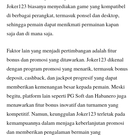
Joker123 biasanya menyediakan game yang kompatibel
di berbagai perangkat, termasuk ponsel dan desktop,
sehingga pemain dapat menikmati permainan kapan
saja dan di mana saja.
Faktor lain yang menjadi pertimbangan adalah fitur
bonus dan promosi yang ditawarkan. Joker123 dikenal
dengan program promosi yang menarik, termasuk bonus
deposit, cashback, dan jackpot progresif yang dapat
memberikan kemenangan besar kepada pemain. Meski
begitu, platform lain seperti PG Soft dan Habanero juga
menawarkan fitur bonus inovatif dan turnamen yang
kompetitif. Namun, keunggulan Joker123 terletak pada
kemampuannya dalam menjaga keberlanjutan promosi
dan memberikan pengalaman bermain yang