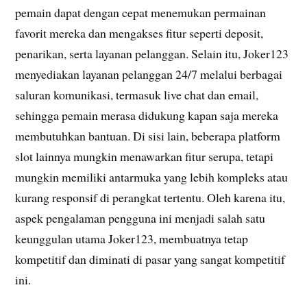
pemain dapat dengan cepat menemukan permainan
favorit mereka dan mengakses fitur seperti deposit,
penarikan, serta layanan pelanggan. Selain itu, Joker123
menyediakan layanan pelanggan 24/7 melalui berbagai
saluran komunikasi, termasuk live chat dan email,
sehingga pemain merasa didukung kapan saja mereka
membutuhkan bantuan. Di sisi lain, beberapa platform
slot lainnya mungkin menawarkan fitur serupa, tetapi
mungkin memiliki antarmuka yang lebih kompleks atau
kurang responsif di perangkat tertentu. Oleh karena itu,
aspek pengalaman pengguna ini menjadi salah satu
keunggulan utama Joker123, membuatnya tetap
kompetitif dan diminati di pasar yang sangat kompetitif
ini.