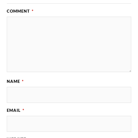
COMMENT
*
NAME
*
EMAIL
*