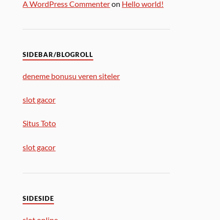
A WordPress Commenter
on
Hello world!
SIDEBAR/BLOGROLL
deneme bonusu veren siteler
slot gacor
Situs Toto
slot gacor
SIDESIDE
slot online