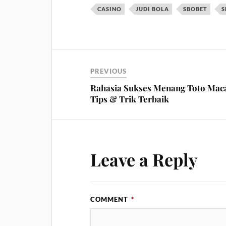
CASINO
JUDI BOLA
SBOBET
S
PREVIOUS
Rahasia Sukses Menang Toto Mac
Tips & Trik Terbaik
Leave a Reply
COMMENT
*