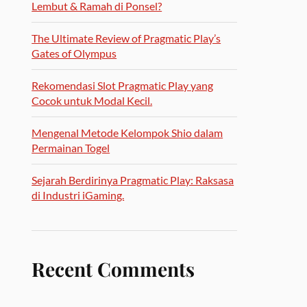
Lembut & Ramah di Ponsel?
The Ultimate Review of Pragmatic Play’s
Gates of Olympus
Rekomendasi Slot Pragmatic Play yang
Cocok untuk Modal Kecil.
Mengenal Metode Kelompok Shio dalam
Permainan Togel
Sejarah Berdirinya Pragmatic Play: Raksasa
di Industri iGaming.
Recent Comments