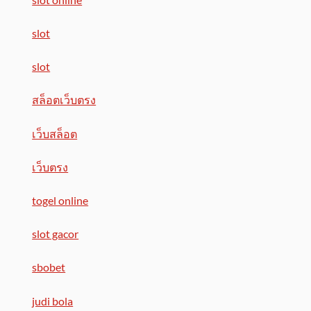
slot
slot
สล็อตเว็บตรง
เว็บสล็อต
เว็บตรง
togel online
slot gacor
sbobet
judi bola