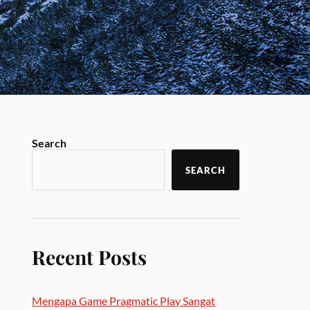
Search
SEARCH
Recent Posts
Mengapa Game Pragmatic Play Sangat