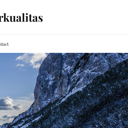
rkualitas
tact