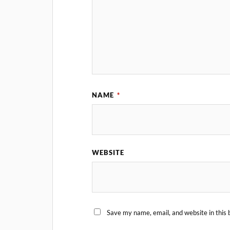
NAME
*
WEBSITE
Save my name, email, and website in this 