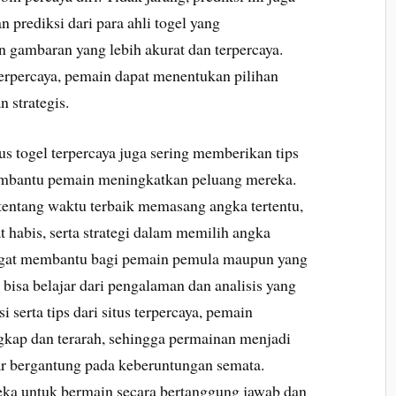
an prediksi dari para ahli togel yang
gambaran yang lebih akurat dan terpercaya.
erpercaya, pemain dapat menentukan pilihan
 strategis.
tus togel terpercaya juga sering memberikan tips
membantu pemain meningkatkan peluang mereka.
entang waktu terbaik memasang angka tertentu,
t habis, serta strategi dalam memilih angka
sangat membantu bagi pemain pemula maupun yang
isa belajar dari pengalaman dan analisis yang
 serta tips dari situs terpercaya, pemain
kap dan terarah, sehingga permainan menjadi
r bergantung pada keberuntungan semata.
eka untuk bermain secara bertanggung jawab dan