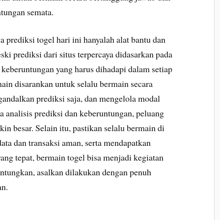
ntungan semata.
 prediksi togel hari ini hanyalah alat bantu dan
i prediksi dari situs terpercaya didasarkan pada
or keberuntungan yang harus dihadapi dalam setiap
main disarankan untuk selalu bermain secara
gandalkan prediksi saja, dan mengelola modal
 analisis prediksi dan keberuntungan, peluang
 besar. Selain itu, pastikan selalu bermain di
 data dan transaksi aman, serta mendapatkan
ang tepat, bermain togel bisa menjadi kegiatan
tungkan, asalkan dilakukan dengan penuh
an.