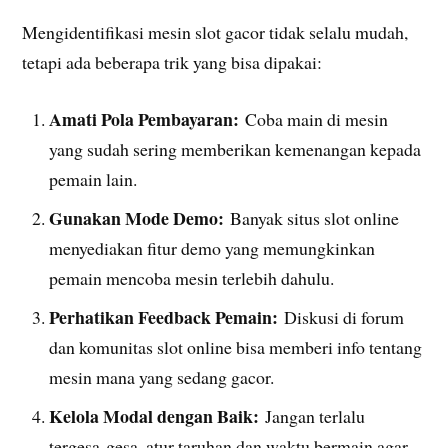
Mengidentifikasi mesin slot gacor tidak selalu mudah,
tetapi ada beberapa trik yang bisa dipakai:
Amati Pola Pembayaran:
Coba main di mesin
yang sudah sering memberikan kemenangan kepada
pemain lain.
Gunakan Mode Demo:
Banyak situs slot online
menyediakan fitur demo yang memungkinkan
pemain mencoba mesin terlebih dahulu.
Perhatikan Feedback Pemain:
Diskusi di forum
dan komunitas slot online bisa memberi info tentang
mesin mana yang sedang gacor.
Kelola Modal dengan Baik:
Jangan terlalu
tergesa-gesa, atur taruhan dan waktu bermain agar