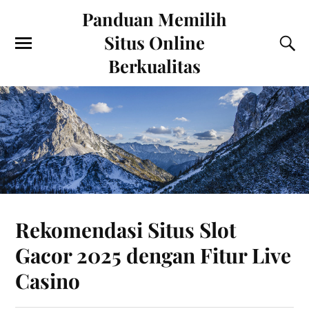
Panduan Memilih
Situs Online
Berkualitas
Rekomendasi Situs Slot
Gacor 2025 dengan Fitur Live
Casino