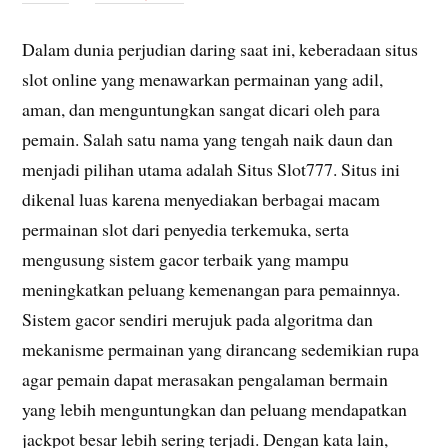
Dalam dunia perjudian daring saat ini, keberadaan situs
slot online yang menawarkan permainan yang adil,
aman, dan menguntungkan sangat dicari oleh para
pemain. Salah satu nama yang tengah naik daun dan
menjadi pilihan utama adalah Situs Slot777. Situs ini
dikenal luas karena menyediakan berbagai macam
permainan slot dari penyedia terkemuka, serta
mengusung sistem gacor terbaik yang mampu
meningkatkan peluang kemenangan para pemainnya.
Sistem gacor sendiri merujuk pada algoritma dan
mekanisme permainan yang dirancang sedemikian rupa
agar pemain dapat merasakan pengalaman bermain
yang lebih menguntungkan dan peluang mendapatkan
jackpot besar lebih sering terjadi. Dengan kata lain,