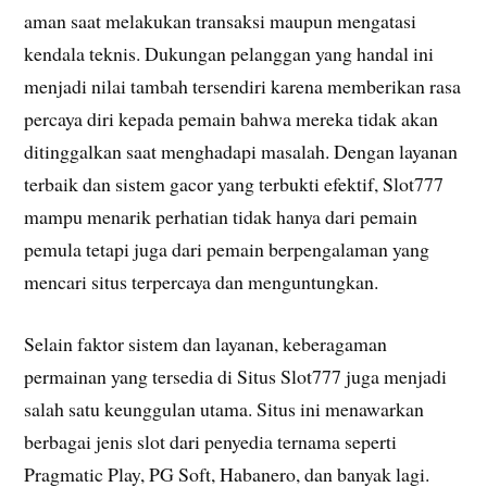
aman saat melakukan transaksi maupun mengatasi
kendala teknis. Dukungan pelanggan yang handal ini
menjadi nilai tambah tersendiri karena memberikan rasa
percaya diri kepada pemain bahwa mereka tidak akan
ditinggalkan saat menghadapi masalah. Dengan layanan
terbaik dan sistem gacor yang terbukti efektif, Slot777
mampu menarik perhatian tidak hanya dari pemain
pemula tetapi juga dari pemain berpengalaman yang
mencari situs terpercaya dan menguntungkan.
Selain faktor sistem dan layanan, keberagaman
permainan yang tersedia di Situs Slot777 juga menjadi
salah satu keunggulan utama. Situs ini menawarkan
berbagai jenis slot dari penyedia ternama seperti
Pragmatic Play, PG Soft, Habanero, dan banyak lagi.