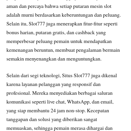
aman dan percaya bahwa setiap putaran mesin slot
adalah murni berdasarkan keberuntungan dan peluang.
Selain itu, Slot777 juga menerapkan fitur-fitur seperti
bonus harian, putaran gratis, dan cashback yang
memperbesar peluang pemain untuk mendapatkan
kemenangan beruntun, membuat pengalaman bermain
semakin menyenangkan dan menguntungkan.
Selain dari segi teknologi, Situs Slot777 juga dikenal
karena layanan pelanggan yang responsif dan
profesional. Mereka menyediakan berbagai saluran
komunikasi seperti live chat, WhatsApp, dan email,
yang siap membantu 24 jam non-stop. Kecepatan
tanggapan dan solusi yang diberikan sangat
memuaskan, sehingga pemain merasa dihargai dan