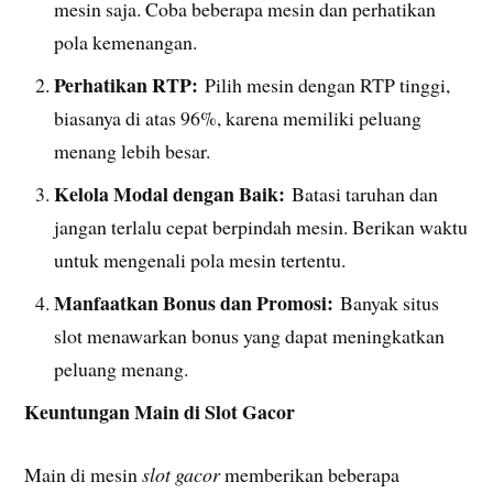
mesin saja. Coba beberapa mesin dan perhatikan
pola kemenangan.
Perhatikan RTP:
Pilih mesin dengan RTP tinggi,
biasanya di atas 96%, karena memiliki peluang
menang lebih besar.
Kelola Modal dengan Baik:
Batasi taruhan dan
jangan terlalu cepat berpindah mesin. Berikan waktu
untuk mengenali pola mesin tertentu.
Manfaatkan Bonus dan Promosi:
Banyak situs
slot menawarkan bonus yang dapat meningkatkan
peluang menang.
Keuntungan Main di Slot Gacor
Main di mesin
slot gacor
memberikan beberapa