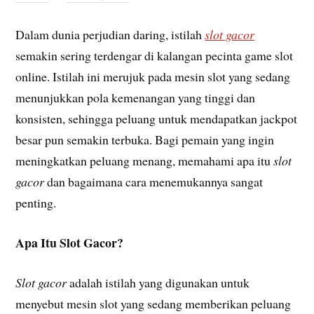
Dalam dunia perjudian daring, istilah
slot gacor
semakin sering terdengar di kalangan pecinta game slot
online. Istilah ini merujuk pada mesin slot yang sedang
menunjukkan pola kemenangan yang tinggi dan
konsisten, sehingga peluang untuk mendapatkan jackpot
besar pun semakin terbuka. Bagi pemain yang ingin
meningkatkan peluang menang, memahami apa itu
slot
gacor
dan bagaimana cara menemukannya sangat
penting.
Apa Itu Slot Gacor?
Slot gacor
adalah istilah yang digunakan untuk
menyebut mesin slot yang sedang memberikan peluang