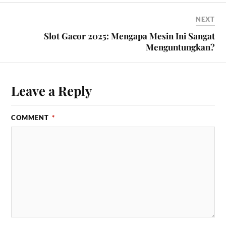
NEXT
Slot Gacor 2025: Mengapa Mesin Ini Sangat
Menguntungkan?
Leave a Reply
COMMENT
*